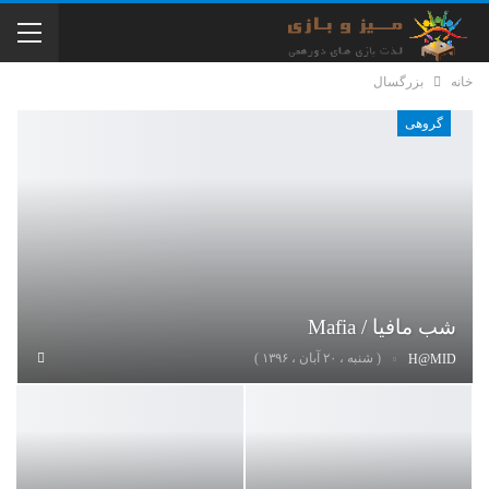
خانه
بزرگسال
گروهی
شب مافیا / Mafia
( شنبه ، ۲۰ آبان ، ۱۳۹۶ )
H@MID