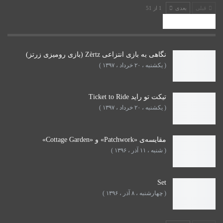
قبلی
بعدی
1 از 51
پستهای اخیر
نگاهی به بازی انتزاعی Zèrtz (بازی رومیزی زرتز)
( یکشنبه ، ۲۰ خرداد ، ۱۳۹۷ )
تیکت تو راید Ticket to Ride
( یکشنبه ، ۲۰ خرداد ، ۱۳۹۷ )
مقایسه‌ی «Patchwork» و «Cottage Garden»
( شنبه ، ۱۱ آذر ، ۱۳۹۶ )
Set
( چهارشنبه ، ۸ آذر ، ۱۳۹۶ )