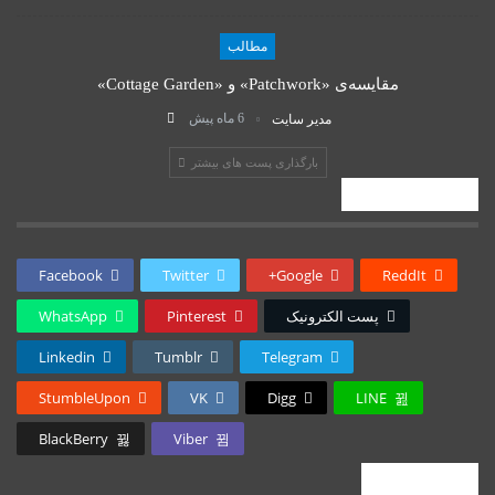
مطالب
مقایسه‌ی «Patchwork» و «Cottage Garden»
6 ماه پیش
مدیر سایت
بارگذاری پست های بیشتر
اشتراک گذاری
Facebook
Twitter
Google+
ReddIt
پست الکترونیک
Pinterest
WhatsApp
Linkedin
Tumblr
Telegram
StumbleUpon
VK
Digg
LINE
BlackBerry
Viber
پستهای اخیر