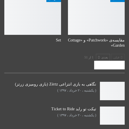
مقایسه‌ی «Patchwork» و «Cottage
Set
Garden»
قبلی
بعدی
1 از 51
پستهای اخیر
نگاهی به بازی انتزاعی Zèrtz (بازی رومیزی زرتز)
( یکشنبه ، ۲۰ خرداد ، ۱۳۹۷ )
تیکت تو راید Ticket to Ride
( یکشنبه ، ۲۰ خرداد ، ۱۳۹۷ )