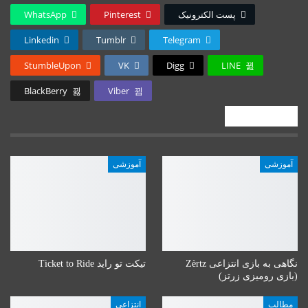
پست الکترونیک
Pinterest
WhatsApp
Linkedin
Tumblr
Telegram
StumbleUpon
VK
Digg
LINE
BlackBerry
Viber
پستهای اخیر
آموزشی
آموزشی
نگاهی به بازی انتزاعی Zèrtz
تیکت تو راید Ticket to Ride
(بازی رومیزی زرتز)
مطالب
انتزاعی